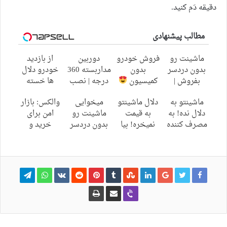
دقیقه دَم کنید.
مطالب پیشنهادی
ماشینت رو
فروش خودرو
دوربین
از بازدید
بدون دردسر
بدون
مداربسته 360
خودرو دلال
بفروش |
کمیسیون
درجه | نصب
ها خسته
بدون کمسیون
آسان و راحت
شدی؟
ماشینتو به
دلال ماشینتو
میخوایی
والکس: بازار
اطلاعات
دلال نده! به
به قیمت
ماشینت رو
امن برای
ماشینت رو
مصرف کننده
نمیخره! بیا
بدون دردسر
خرید و
اینجا ثبت کن
بفروش! بدون
اینجا به قیمت
بفروشی؟
فروش
پاسخ به یک
بفروش*فقط
بدون
دارایی‌های
تماس
خریدار
کمیسیون
دیجیتال
واقعی*