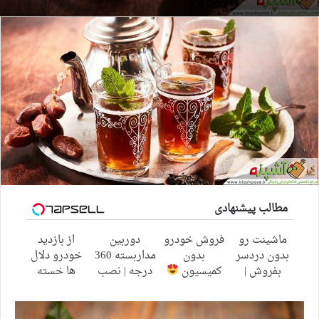
مطالب پیشنهادی
ماشینت رو
فروش خودرو
دوربین
از بازدید
بدون دردسر
بدون
مداربسته 360
خودرو دلال
بفروش |
کمیسیون
درجه | نصب
ها خسته
بدون کمسیون
آسان و راحت
شدی؟
اطلاعات
ماشینت رو