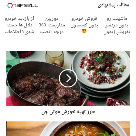
مطالب پیشنهادی
ماشینت رو
فروش خودرو
دوربین
از بازدید خودرو
بدون دردسر
بدون کمیسیون
مداربسته 360
دلال ها خسته
بفروش | بدون
درجه | نصب
شدی؟ اطلاعات
کمسیون
آسان و راحت
ماشینت رو
اینجا ثبت کن
طرز تهیه خورش موتن جن