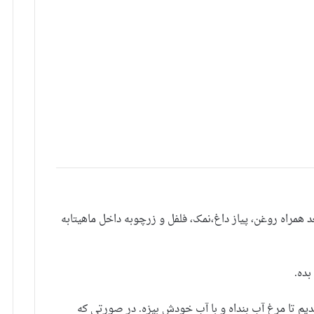
عد همراه روغن، پیاز داغ،نمک، فلفل و زرچوبه داخل ماهیتابه
بده.
بندیم تا مرغ آب بنداه و با آب خودش بپزه. در صورتی که