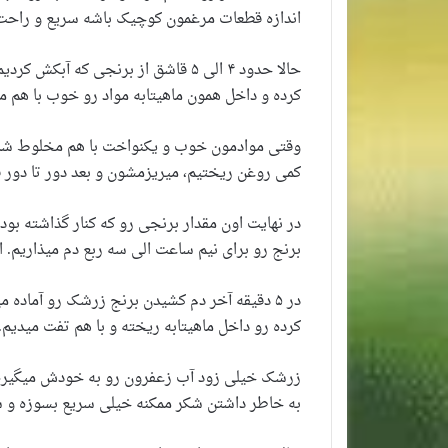
اندازه قطعات مرغمون کوچیک باشه سریع و راحت 
حالا حدود ۴ الی ۵ قاشق از برنجی که
کرده و داخل همون ماهیتابه مواد رو خوب با هم م
وقتی موادمون خوب و یکنواخت با هم مخلوط شدن 
کمی روغن ریختیم، میریزمشون و بعد دور تا دور قابلمه رو حدود ۱/۳ الی 
در نهایت اون مقدار برنجی رو که کنار گذاشته بود
برنج رو برای نیم ساعت الی سه ربع دم میذاریم.
در ۵ دقیقه آخر دم کشیدن برنج زرشک رو آماده
کرده رو داخل ماهیتابه ریخته و با هم تفت میدیم.
زرشک خیلی زود آب زعفرون رو به خودش میگیره 
به خاطر داشتن شکر ممکنه خیلی سریع بسوزه و 