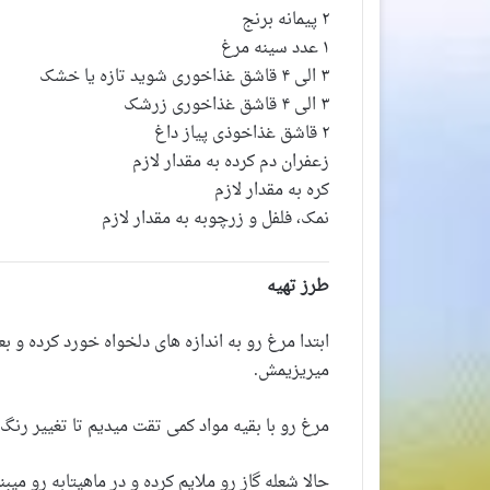
۲ پیمانه برنج
۱ عدد سینه مرغ
۳ الی ۴ قاشق غذاخوری شوید تازه یا خشک
۳ الی ۴ قاشق غذاخوری زرشک
۲ قاشق غذاخوذی پیاز داغ
زعفران دم کرده به مقدار لازم
کره به مقدار لازم
نمک، فلفل و زرچوبه به مقدار لازم
طرز تهیه
ابتدا مرغ رو به اندازه های دلخواه خورد کرده و ب
میریزیمش.
مرغ رو با بقیه مواد کمی تقت میدیم تا تغییر رنگ 
حالا شعله گاز رو ملایم کرده و در ماهیتابه رو می