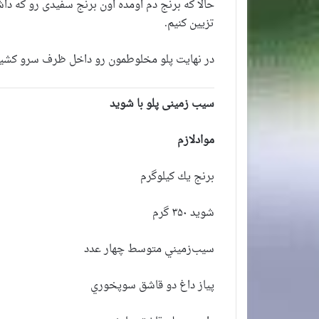
حالا که برنج دم اومده اون برنج سفیدی رو که دا
تزیین کنیم.
در نهایت پلو مخلوطمون رو داخل ظرف سرو کشیده
سیب زمینی پلو با شوید
موادلازم
برنج يك كيلوگرم
شويد ۳۵۰ گرم
سيب‌زميني متوسط چهار عدد
پياز داغ دو قاشق سوپخوري