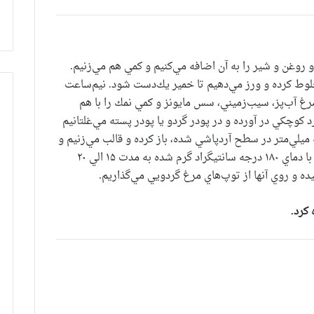
و روغن و شير را به آن اضافه مي‌كنيم و كمي هم مي‌زنيم.
لوط كرده و ورز مي‌دهيم تا خمير يك‌دست شود. نيم‌ساعت
غ آب‌پز، سيب‌زميني، سس مايونز و كمي نمك را با هم
كوچكي در آورده و در پودر گردو يا پودر پسته مي‌غلتانيم
 ميلي‌متر در سطح آردپاشي شده، باز كرده و قالب مي‌زنيم و
در سيني چرب شده مي‌چينيم و در فري كه از قبل با دماي ۱۸۰ درجه سانتيگراد گرم شده به مدت ۱۵ الي ۲۰
يده و روي آنها از توپ‌هاي مرغ گردويي مي‌گذاريم.
كرد.