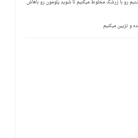
شتیم رو با زرشک مخلوط میکنیم تا شوید پلومون رو باهاش
 و تزیین میکنیم