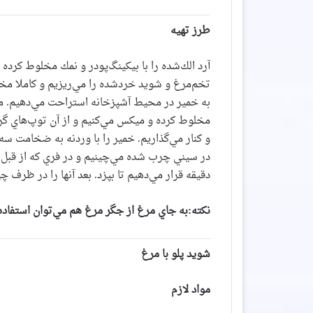
طرز تهيه
آرد الك‌شده را با بيكينگ‌پودر و نمك مخلوط كرده 
تخم‌مرغ و شويد خردشده را مي‌ريزيم و كاملا مخ
به خمير در محيط آشپزخانه استراحت مي‌دهيم. مر
مخلوط كرده و ميكس مي‌كنيم و از آن توپ‌هاي گرد 
و كنار مي‌گذاريم. خمير را با وردنه به ضخامت سه
دقيقه قرار مي‌دهيم تا بپزد. بعد آنها را در ظرف چ
نكته:به جاي مرغ از جگر مرغ هم مي‌توان استفاده 
شوید پلو با مرغ
مواد لازم