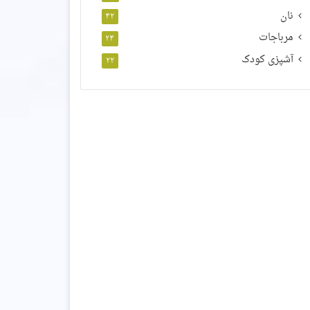
نان
۴۲
مرباجات
۲۴
آشپزی کودک
۲۲