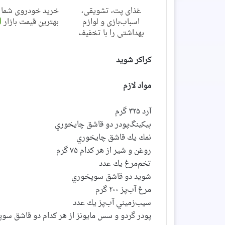
غذای پت، تشویقی،
خرید خودروی شما ب
اسباب‌بازی و لوازم
بهترین قیمت بازار
بهداشتی را با تخفیف
تهیه کنید
کراکر شوید
مواد لازم
آرد ۳۲۵ گرم
بيكينگ‌پودر دو قاشق چايخوري
نمك يك قاشق چايخوري
روغن و شیر از هر کدام ۷۵ گرم
تخم‌مرغ يك عدد
شويد دو قاشق سوپخوري
مرغ آب‌پز ۲۰۰ گرم
سيب‌زميني آب‌پز يك عدد
پودر گردو و سس مایونز از هر کدام دو قاشق سو